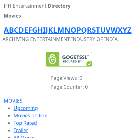
IFH Entertainment
Directory
Movies
A
B
C
D
E
F
G
H
I
J
K
L
M
N
O
P
Q
R
S
T
U
V
W
X
Y
Z
ARCHIVING ENTERTAINMENT INDUSTRY OF INDIA
Page Views :
0
Page Counter:
0
MOVIES
Upcoming
Movies on Fire
Top Rated
Trailer
All Movies