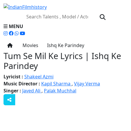
MENU
Movies
Ishq Ke Parindey
Tum Se Mil Ke Lyrics | Ishq Ke
Parindey
Lyricist :
Shakeel Azmi
Music Director :
Kapil Sharma
,
Vijay Verma
Singer :
Javed Ali
,
Palak Muchhal